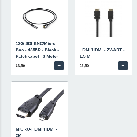
12G-SDI BNC/Micro
Bnc - 4855R - Black -
HDMI/HDMI - ZWART -
Patchkabel - 3 Meter
1,5 M
+
+
€3,50
€3,50
MICRO-HDMI/HDMI -
2M