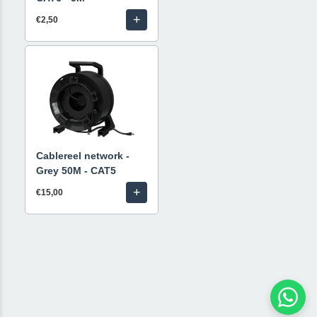
+
€2,50
Cablereel network -
Grey 50M - CAT5
+
€15,00