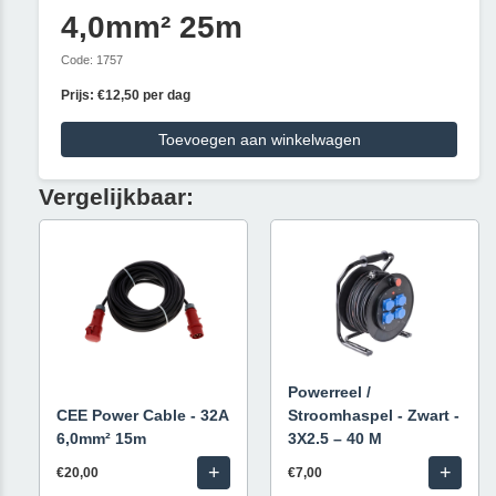
4,0mm² 25m
Code: 1757
Prijs: €12,50 per dag
Toevoegen aan winkelwagen
Vergelijkbaar:
Powerreel /
CEE Power Cable - 32A
Stroomhaspel - Zwart -
6,0mm² 15m
3X2.5 – 40 M
+
+
€20,00
€7,00