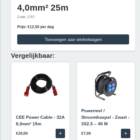
4,0mm² 25m
Code: 1757
Prijs: €12,50 per dag
Toevoegen aan winkelwagen
Vergelijkbaar:
Powerreel /
CEE Power Cable - 32A
Stroomhaspel - Zwart -
6,0mm² 15m
3X2.5 – 40 M
+
+
€20,00
€7,00