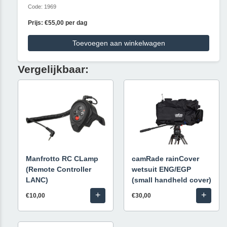
Code: 1969
Prijs: €55,00 per dag
Toevoegen aan winkelwagen
Vergelijkbaar:
Manfrotto RC CLamp
camRade rainCover
(Remote Controller
wetsuit ENG/EGP
LANC)
(small handheld cover)
+
+
€10,00
€30,00