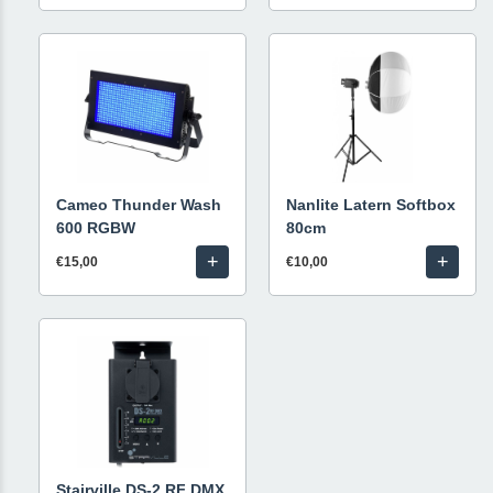
Cameo Thunder Wash
Nanlite Latern Softbox
600 RGBW
80cm
+
+
€15,00
€10,00
Stairville DS-2 RF DMX