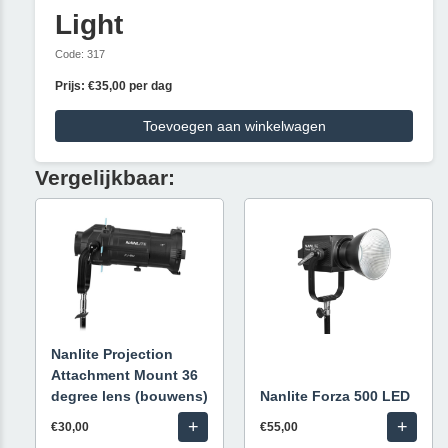
Light
Code: 317
Prijs: €35,00 per dag
Toevoegen aan winkelwagen
Vergelijkbaar:
Nanlite Projection
Attachment Mount 36
degree lens (bouwens)
Nanlite Forza 500 LED
+
+
€30,00
€55,00