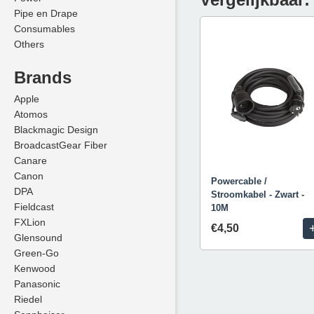
Pipe en Drape
Consumables
Others
Brands
Apple
Atomos
Blackmagic Design
BroadcastGear Fiber
Canare
Canon
Powercable /
DPA
Stroomkabel - Zwart -
Fieldcast
10M
FXLion
€4,50
Glensound
Green-Go
Kenwood
Panasonic
Riedel