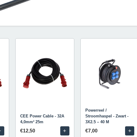
Powerreel /
CEE Power Cable - 32A
Stroomhaspel - Zwart -
4,0mm² 25m
3X2.5 – 40 M
+
+
+
€12,50
€7,00