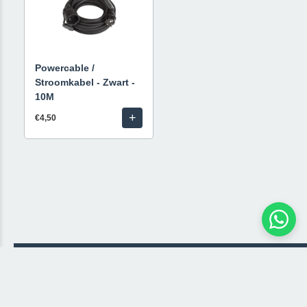
Powercable /
Stroomkabel - Zwart -
10M
+
€4,50
© 2026 Livestream Rental
🛒