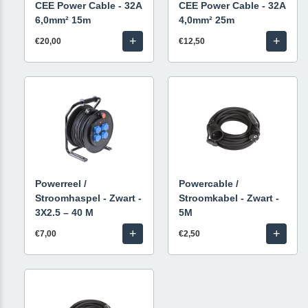
CEE Power Cable - 32A
CEE Power Cable - 32A
6,0mm² 15m
4,0mm² 25m
+
+
€20,00
€12,50
Powerreel /
Powercable /
Stroomhaspel - Zwart -
Stroomkabel - Zwart -
3X2.5 – 40 M
5M
+
+
€7,00
€2,50