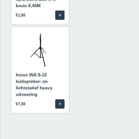
bruin 0,40M
+
€1,00
Innox INA S-12
luidspreker- en
lichtstatief heavy
uitvoering
+
€7,50